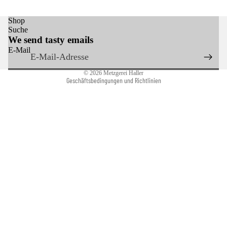
Widerrufsrecht
Shop
AGB
Suche
Impressum
We send tasty emails
Kontaktinformationen
E-Mail
Versand
© 2026
Metzgerei Haller
Geschäftsbedingungen und Richtlinien
KONTAKT
Facebook
Instagram
Youtube
Tiktok
Twitter
€18,30 EUR