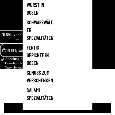
WURST IN
1 kg
DOSEN
SCHWARZWÄLD
1.5 Kg
ER
MENGE VERRINGERN
MENGE ERHÖHEN
SPEZIALITÄTEN
FERTIG
IN DEN WARENKORB LEGEN
GERICHTE IN
Abholung bei
Hauptgeschäft
verfügbar
DOSEN
Gewöhnlich fertig in 1 Stunde
Shop-Informationen anzeigen
GENUSS ZUM
Kundenbewertungen
VERSCHENKEN
SALAMI
Schreiben Sie die erste Bewertung
SPEZIALITÄTEN
Bewertung schreiben
Datenschutzerklärung